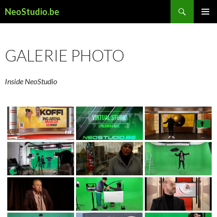
Recherche
NeoStudio.be
ALLER
MENU
AU
PRINCI
CONTENU
GALERIE PHOTO
Inside NeoStudio