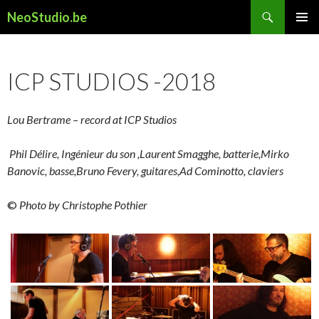
Recherche
NeoStudio.be
ALLER
MENU
AU
PRINCI
CONTENU
ICP STUDIOS -2018
Lou Bertrame – record at ICP Studios
Phil Délire, Ingénieur du son ,Laurent Smagghe, batterie,Mirko
Banovic, basse,Bruno Fevery, guitares,Ad Cominotto, claviers
©
Photo by Christophe Pothier